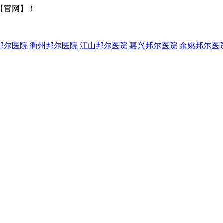
【官网】！
邦尔医院
衢州邦尔医院
江山邦尔医院
嘉兴邦尔医院
余姚邦尔医