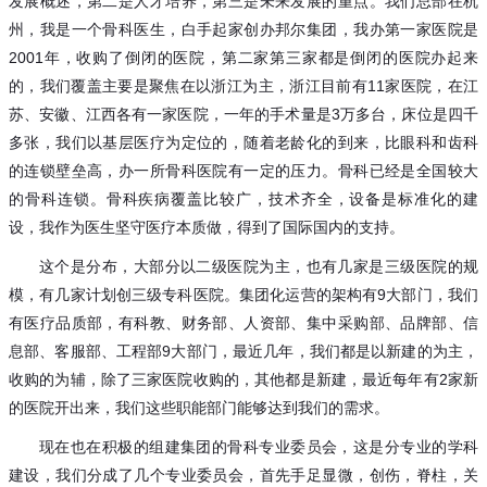
发展概述，第二是人才培养，第三是未来发展的重点。我们总部在杭
州，我是一个骨科医生，白手起家创办邦尔集团，我办第一家医院是
2001年，收购了倒闭的医院，第二家第三家都是倒闭的医院办起来
的，我们覆盖主要是聚焦在以浙江为主，浙江目前有11家医院，在江
苏、安徽、江西各有一家医院，一年的手术量是3万多台，床位是四千
多张，我们以基层医疗为定位的，随着老龄化的到来，比眼科和齿科
的连锁壁垒高，办一所骨科医院有一定的压力。骨科已经是全国较大
的骨科连锁。骨科疾病覆盖比较广，技术齐全，设备是标准化的建
设，我作为医生坚守医疗本质做，得到了国际国内的支持。
这个是分布，大部分以二级医院为主，也有几家是三级医院的规
模，有几家计划创三级专科医院。集团化运营的架构有
9大部门，我们
有医疗品质部，有科教、财务部、人资部、集中采购部、品牌部、信
息部、客服部、工程部9大部门，最近几年，我们都是以新建的为主，
收购的为辅，除了三家医院收购的，其他都是新建，最近每年有2家新
的医院开出来，我们这些职能部门能够达到我们的需求。
现在也在积极的组建集团的骨科专业委员会，这是分专业的学科
建设，我们分成了几个专业委员会，首先手足显微，创伤，脊柱，关