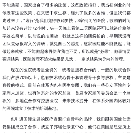
不能质疑，国家出台了很多的政策，这些政策很好，我当初创业的时
候没有这些政策，在夹缝中求生存，碰到了很多的困难，但是我们都
走过来了，
“速行”是我们觉得收购要快，3家倒闭的医院，收购的时间
加起来没有超过72小时，头一天晚上看第二天医院还可以就谈价格签
字这么简单，以前说的拍脑袋，我就是这样拍脑袋拍的，早期我没有
团队去做很深入的调研，就凭自己的感觉，这家医院能不能做起，能
做起来就收，不能做起来再便宜我也不要，所以就是“必果”，做事情要
强调结果，医院管理不追求结果是儿戏，一定以结果为导向的管理。
现在的医院或者是全资的，或者是股权合作的，一般的股权合作
我们占股
70%以上，也有技术核心骨干和管理骨干参与股权，主要是
直投的模式。目前在体系内也有医生集团，我们有一些公立医院的专
家周末加盟，也有体系外的专家加盟，首席专家顾问委员会是一个兼
职的，多地点合作有控股医院，未来技术提升，在体系外国内比较好
的医院建立了技术的培训基地。
也引进国际先进的医疗资源打造骨科的品牌，我们跟美国健仕康
复集团成立了合作，成立了邦瑞仕康复中心，他们在美国是纽交所上