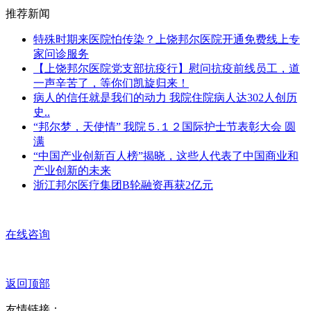
推荐新闻
特殊时期来医院怕传染？上饶邦尔医院开通免费线上专
家问诊服务
【上饶邦尔医院党支部抗疫行】慰问抗疫前线员工，道
一声辛苦了，等你们凯旋归来！
病人的信任就是我们的动力 我院住院病人达302人创历
史..
“邦尔梦，天使情” 我院５.１２国际护士节表彰大会 圆
满
“中国产业创新百人榜”揭晓，这些人代表了中国商业和
产业创新的未来
浙江邦尔医疗集团B轮融资再获2亿元
在线咨询
返回顶部
友情链接：