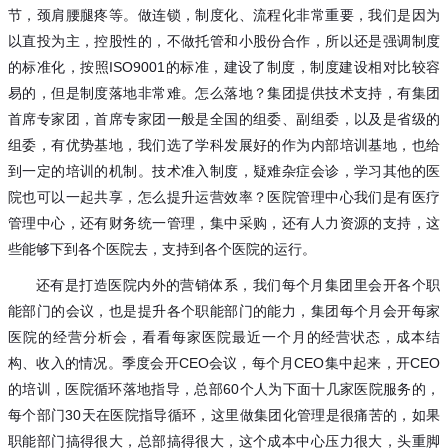
节，颈肩腰腿疼等。做连锁，制度化、流程化非常重要，我们是因为
以直投为主，控股性的，不做托管和小股份合作，所以还是强调制度
的标准化，按照
ISO9001的标准，建设了制度，制度建设相对比较容
易的，但是制度落地非常难。怎么落地？集团提供技术支持，有集团
首席专家团，首席专家团一般是全国的组委、副组委，以及是省级的
组委，有优势基地，我们选了学科发展好的作为内部培训基地，也给
到一定的培训的机制。技术准入制度，疑难杂症会诊，学习其他的医
院也可以一起共享，怎么提升运营效率？医院管理中心我们是有医疗
管理中心，还有财务统一管理，集中采购，还有人力资源的支持，这
些能够下到各个医院去，支持到各个医院的运行。
还有是打造医院内外的营销体系，我们每个月集团里会开各个职
能部门的会议，也是提升各个职能部门的能力，集团每个月会开每家
医院的经营分析会，看看每家医院最近一个月的经营状态，成本结
构、收入的情况。季度会开
CEO会议，每个月CEO集中起来，开CEO
的培训，医院循环落地指导，总部60个人为下面十几家医院服务的，
每个部门30天在医院指导循环，这里做集团化管理是很痛苦的，如果
职能部门搞得很大，总部搞得很大，这个成本中心压力很大，头重脚